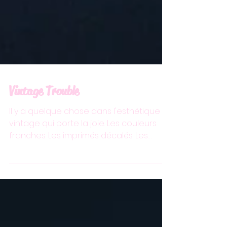
Vintage Trouble
Il y a quelque chose dans l'esthétique
vintage qui porte la joie. Les couleurs
franches. Les imprimés décalés. Les
coupes qui assument d'être fun sans
être cool. C'est l'inverse du minimalisme
épuré qu'on voit partout. Du beige. Du
blanc. Du gris. De "l'élégance" qui